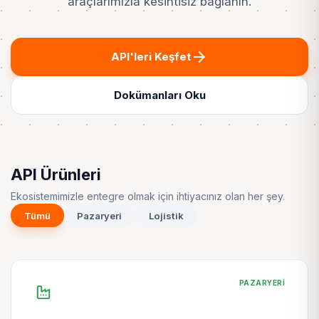
araçlarımızla kesintisiz bağlanın.
arrow_forward
API'leri Keşfet
Dokümanları Oku
API Ürünleri
Ekosistemimizle entegre olmak için ihtiyacınız olan her şey.
Tümü
Pazaryeri
Lojistik
PAZARYERI