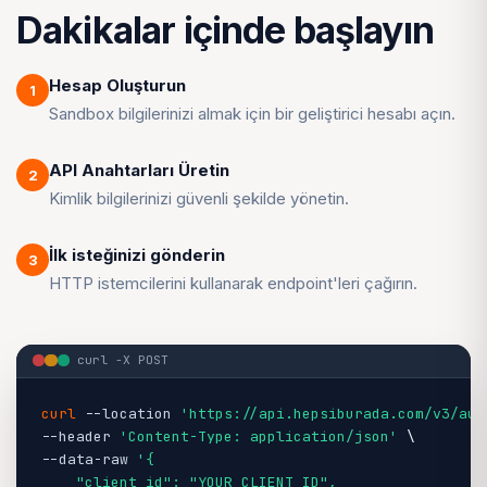
Dakikalar içinde başlayın
Hesap Oluşturun
1
Sandbox bilgilerinizi almak için bir geliştirici hesabı açın.
API Anahtarları Üretin
2
Kimlik bilgilerinizi güvenli şekilde yönetin.
İlk isteğinizi gönderin
3
HTTP istemcilerini kullanarak endpoint'leri çağırın.
curl -X POST
curl
--location
'https://api.hepsiburada.com/v3/aut
--header
'Content-Type: application/json'
--data-raw
'
{

    "client_id": "YOUR_CLIENT_ID",
