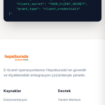
    "client_secret": "YOUR_CLIENT_SECRET",

    "grant_type": "client_credentials"

}
'
E-ticaret operasyonlarınızı Hepsiburada'nın güvenilir
ve ölçeklenebilir entegrasyon çözümleriyle yönetin.
Kaynaklar
Destek
Dokümantasyon
Yardım Merkezi